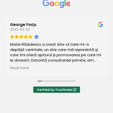
George Forțu
2023-03-22
Matei Rădulescu a creat site-ul care mi-a
depășit cerintele, un site care mă reprezintă și
care îmi oferă ajutorul și promovarea pe care mi
le doream. Datorită consultanței primite, am
aflat ce anume este important în crearea unui
Read more
site profesional, a fost o discutie deschisă, în
care am primit recomandări și mai multe opțiuni.
Un design bun, o structură intuitivă și soluții
optime sunt doar câteva din punctele forte
Verified by Trustindex
pentru a colabora cu Matei.