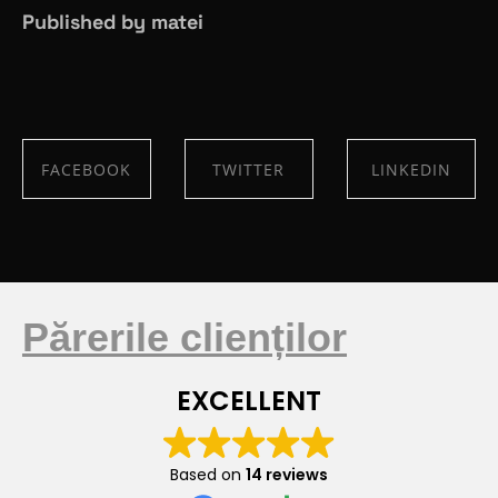
Published by matei
FACEBOOK
TWITTER
LINKEDIN
SHARE ON
SHARE ON
SHARE ON
FACEBOOK
TWITTER
LINKEDIN
Părerile clienților
EXCELLENT
Based on
14 reviews