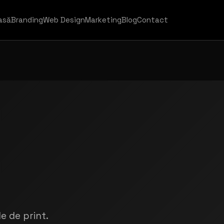
asă
Branding
Web Design
Marketing
Blog
Contact
e de print.